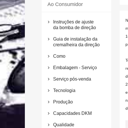
Ao Consumidor
N
Instruções de ajuste

da bomba de direção
m
1
Guia de instalação da

p
cremalheira da direção
Como

T
Embalagem - Serviço
r

d
Serviço pós-venda

2
Tecnologia

e
n
Produção

d
Capacidades DKM

Qualidade
