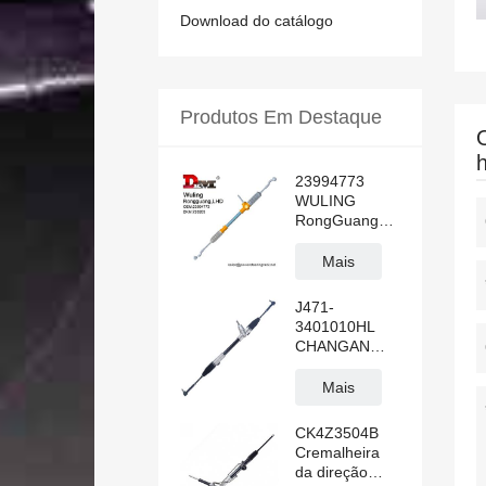
Download do catálogo
Produtos Em Destaque
23994773
WULING
RongGuang
N300 LHD
Cremalheira
Mais
de direção
hidráulica
J471-
3401010HL
CHANGAN
ALSVIN
Cremalheira
Mais
de direção
hidráulica
CK4Z3504B
manual para
Cremalheira
volante à
da direção
esquerda