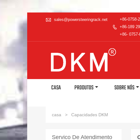

+86-0758-
sales@powersteeringrack.net
+86-189 29

+86- 0757-
CASA
PRODUTOS
SOBRE NÓS
casa
>
Capacidades DKM
Servico De Atendimento