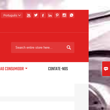







Português


O AO CONSUMIDOR
CONTATE-NOS
