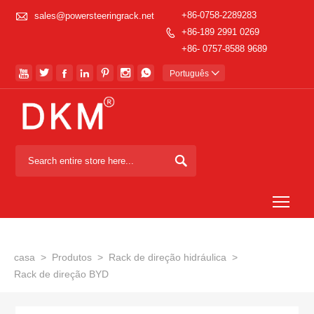

+86-0758-2289283
sales@powersteeringrack.net
+86-189 2991 0269

+86- 0757-8588 9689







Português


Togg
casa
>
Produtos
>
Rack de direção hidráulica
>
Rack de direção BYD