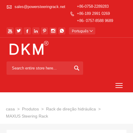

+86-0758-2289283
sales@powersteeringrack.net
+86-189 2991 0269

+86- 0757-8588 9689







Português


Togg
casa
>
Produtos
>
Rack de direção hidráulica
>
MAXUS Steering Rack