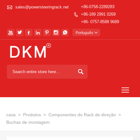

+86-0758-2289283
sales@powersteeringrack.net
+86-189 2991 0269

+86- 0757-8588 9689







Português


Togg
casa
>
Produtos
>
Componentes do Rack de direção
>
Buchas de montagem