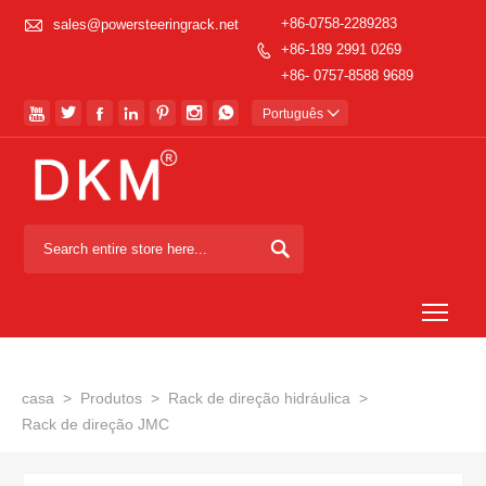

+86-0758-2289283
sales@powersteeringrack.net
+86-189 2991 0269

+86- 0757-8588 9689







Português


Togg
casa
>
Produtos
>
Rack de direção hidráulica
>
Rack de direção JMC