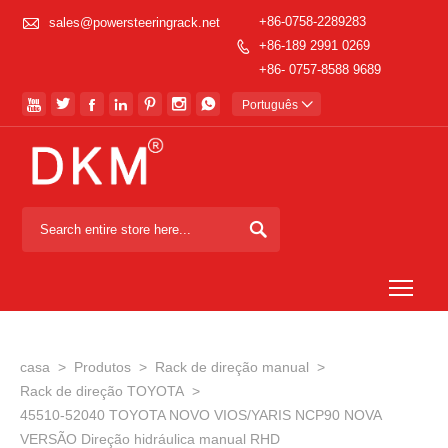

+86-0758-2289283
sales@powersteeringrack.net
+86-189 2991 0269

+86- 0757-8588 9689







Português


Togg
casa
>
Produtos
>
Rack de direção manual
>
Rack de direção TOYOTA
>
45510-52040 TOYOTA NOVO VIOS/YARIS NCP90 NOVA
VERSÃO Direção hidráulica manual RHD