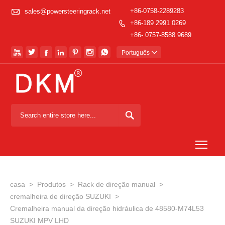

+86-0758-2289283
sales@powersteeringrack.net
+86-189 2991 0269

+86- 0757-8588 9689







Português


Togg
casa
>
Produtos
>
Rack de direção manual
>
cremalheira de direção SUZUKI
>
Cremalheira manual da direção hidráulica de 48580-M74L53
SUZUKI MPV LHD