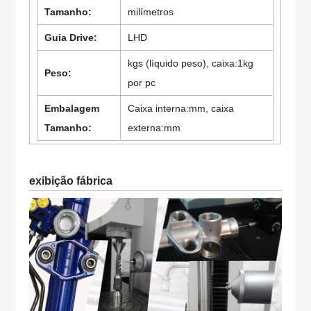
Tamanho:
milímetros
Guia Drive:
LHD
kgs (líquido peso), caixa:1kg
Peso:
por pc
Embalagem
Caixa interna:mm, caixa
Tamanho:
externa:mm
exibição fábrica