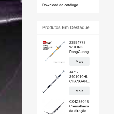
Download do catálogo
Produtos Em Destaque
23994773
WULING
RongGuang
N300 LHD
Cremalheira
Mais
de direção
hidráulica
J471-
3401010HL
CHANGAN
ALSVIN
Cremalheira
Mais
de direção
hidráulica
CK4Z3504B
manual para
Cremalheira
volante à
da direção
esquerda