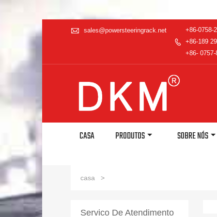

+86-0758-
sales@powersteeringrack.net
+86-189 29

+86- 0757-
CASA
PRODUTOS
SOBRE NÓS
casa
>
Servico De Atendimento