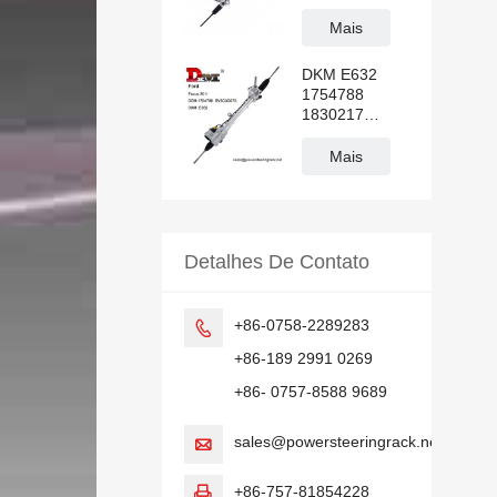
hidráulica
Transit V362
Mais
DKM E632
1754788
1830217
BV6C3D070
Cremalheira
Mais
da direção
hidráulica
FORD FOCUS
Detalhes De Contato
+86-0758-2289283

+86-189 2991 0269
+86- 0757-8588 9689
sales@powersteeringrack.net

+86-757-81854228
