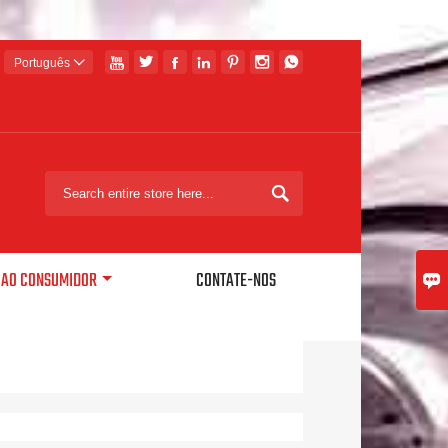







Português


O AO CONSUMIDOR
CONTATE-NOS
