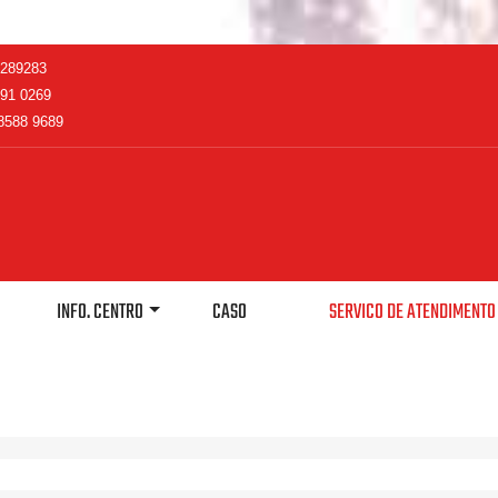
2289283
91 0269
8588 9689
INFO. CENTRO
CASO
SERVICO DE ATENDIMENT