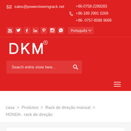

+86-0758-2289283
sales@powersteeringrack.net
+86-189 2991 0269

+86- 0757-8588 9689







Português


Togg
casa
>
Produtos
>
Rack de direção manual
>
HONDA - rack de direção