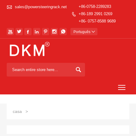

+86-0758-2289283
sales@powersteeringrack.net
+86-189 2991 0269

+86- 0757-8588 9689







Português


Togg
casa
>