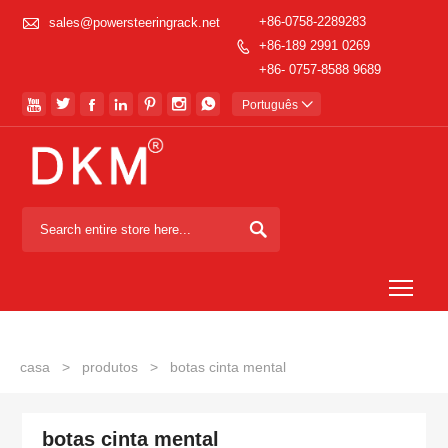

+86-0758-2289283
sales@powersteeringrack.net
+86-189 2991 0269

+86- 0757-8588 9689







Português


Togg
casa
>
produtos
>
botas cinta mental
botas cinta mental