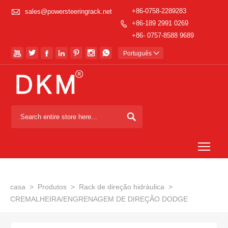

+86-0758-2289283
sales@powersteeringrack.net
+86-189 2991 0269

+86- 0757-8588 9689







Português


Togg
casa
>
Produtos
>
Rack de direção hidráulica
>
CREMALHEIRA/ENGRENAGEM DE DIREÇÃO DODGE