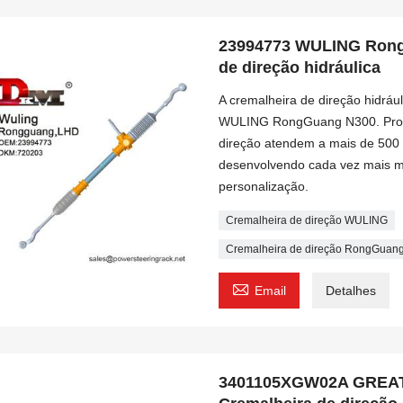
23994773 WULING Rong
de direção hidráulica
A cremalheira de direção hidráu
WULING RongGuang N300. Produ
direção atendem a mais de 500 
desenvolvendo cada vez mais m
personalização.
Cremalheira de direção WULING
Cremalheira de direção RongGuan

Email
Detalhes
3401105XGW02A GREA