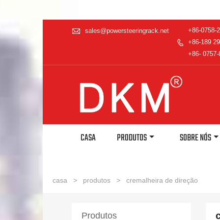

+86-0758-
sales@powersteeringrack.net
+86-189 29

+86- 0757-
CASA
PRODUTOS
SOBRE NÓS
casa
>
produtos
>
cremalheira de direção
Produtos