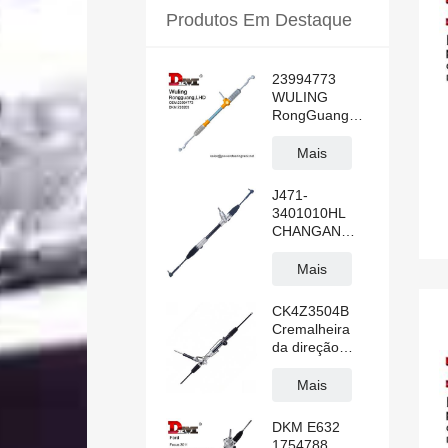
Produtos Em Destaque
23994773
WULING
RongGuang
N300 LHD
Cremalheira
Mais
de direção
hidráulica
J471-
3401010HL
CHANGAN
ALSVIN
Cremalheira
Mais
de direção
hidráulica
CK4Z3504B
manual para
Cremalheira
volante à
da direção
esquerda
hidráulica
Transit V362
Mais
DKM E632
1754788