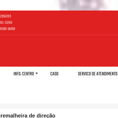
2289283
91 0269
8588 9689
INFO. CENTRO
CASO
SERVICO DE ATENDIMENT
cremalheira de direção