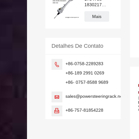
1830217
BV6C3D070
Cremalheira
Mais
da direção
hidráulica
FORD FOCUS
Detalhes De Contato
+86-0758-2289283

+86-189 2991 0269
+86- 0757-8588 9689
sales@powersteeringrack.net

+86-757-81854228
