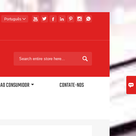







Português


O AO CONSUMIDOR
CONTATE-NOS
