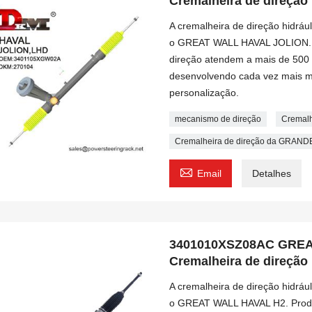
Cremalheira de direção 
A cremalheira de direção hidrá
o GREAT WALL HAVAL JOLION. P
direção atendem a mais de 500 
desenvolvendo cada vez mais m
personalização.
mecanismo de direção
Cremalh
Cremalheira de direção da GRA

Email
Detalhes
3401010XSZ08AC GREA
Cremalheira de direção 
A cremalheira de direção hidrá
o GREAT WALL HAVAL H2. Produt