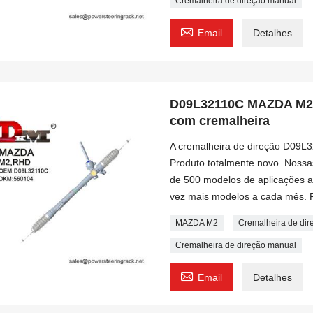
Cremalheira de direção manual

Email
Detalhes
D09L32110C MAZDA M2 R
com cremalheira
A cremalheira de direção D09L
Produto totalmente novo. Nossa
de 500 modelos de aplicações 
vez mais modelos a cada mês. 
MAZDA M2
Cremalheira de di
Cremalheira de direção manual

Email
Detalhes