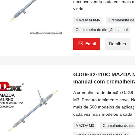
desenvolvendo cada vez mais m
vinda.
MAZDA M3/M6
Cremalheira d
Cremalheira de direção manual

Email
Detalhes
GJG9-32-110C MAZDA M3
manual com cremalheir
A cremalheira de direção GJG9
M3. Produto totalmente novo. 
mais de 500 modelos de aplica
cada vez mais modelos a cada 
MAZDA M3
Cremalheira de di