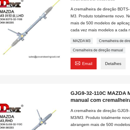
A cremalheira de direção BDTS
M3. Produto totalmente novo. 
mais de 500 modelos de aplica
cada vez mais modelos a cada 
MAZDA M3
Cremalheira de di
Cremalheira de direção manual

Email
Detalhes
GJG9-32-110C MAZDA M3
manual com cremalheir
A cremalheira de direção GJG9
M3/M3. Produto totalmente novo
abrangem mais de 500 modelos 