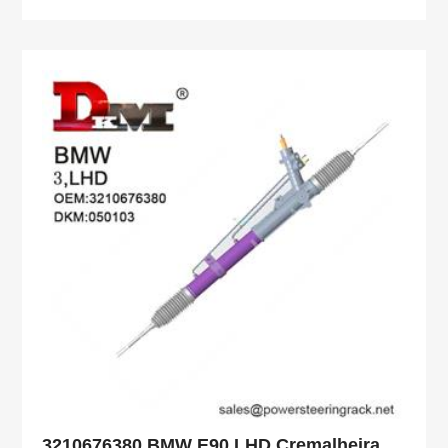
3210676380 BMW E90 LHD Cremalheira